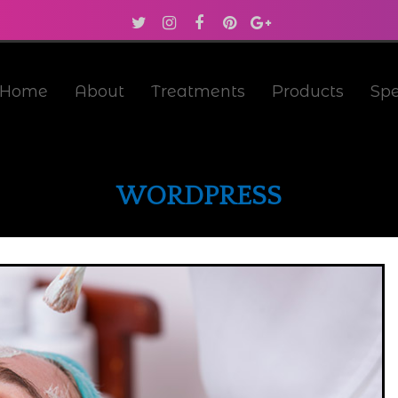
Home
About
Treatments
Products
Spe
WORDPRESS