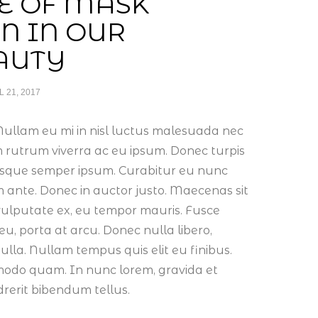
E OF MASK
IN IN OUR
AUTY
L 21, 2017
ullam eu mi in nisl luctus malesuada nec
m rutrum viverra ac eu ipsum. Donec turpis
lerisque semper ipsum. Curabitur eu nunc
m ante. Donec in auctor justo. Maecenas sit
ulputate ex, eu tempor mauris. Fusce
, porta at arcu. Donec nulla libero,
nulla. Nullam tempus quis elit eu finibus.
ommodo quam. In nunc lorem, gravida et
drerit bibendum tellus.