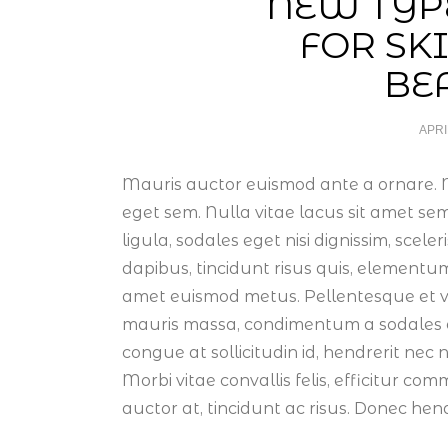
NEW TYP
FOR SK
BE
APRI
Mauris auctor euismod ante a ornare. N
eget sem. Nulla vitae lacus sit amet se
ligula, sodales eget nisi dignissim, sce
dapibus, tincidunt risus quis, elementu
amet euismod metus. Pellentesque et v
mauris massa, condimentum a sodales eu
congue at sollicitudin id, hendrerit nec 
Morbi vitae convallis felis, efficitur c
auctor at, tincidunt ac risus. Donec hen